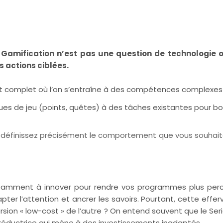
 Gamification n’est pas une question de technologie o
s actions ciblées.
 complet où l’on s’entraîne à des compétences complexes
s de jeu (points, quêtes) à des tâches existantes pour bo
l, définissez précisément le comportement que vous souhaite
tamment à innover pour rendre vos programmes plus percu
pter l’attention et ancrer les savoirs. Pourtant, cette ef
ersion « low-cost » de l’autre ? On entend souvent que le Se
 réductrice qui mène à des investissements inadaptés.