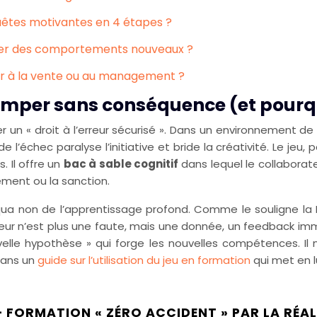
êtes motivantes en 4 étapes ?
oser des comportements nouveaux ?
rmer à la vente ou au management ?
romper sans conséquence (et pourquo
r un « droit à l’erreur sécurisé ». Dans un environnement d
e l’échec paralyse l’initiative et bride la créativité. Le je
. Il offre un
bac à sable cognitif
dans lequel le collaborat
ement ou la sanction.
 qua non de l’apprentissage profond. Comme le souligne l
rreur n’est plus une faute, mais une donnée, un feedback imm
elle hypothèse » qui forge les nouvelles compétences. Il 
dans un
guide sur l’utilisation du jeu en formation
qui met en 
– FORMATION « ZÉRO ACCIDENT » PAR LA RÉAL