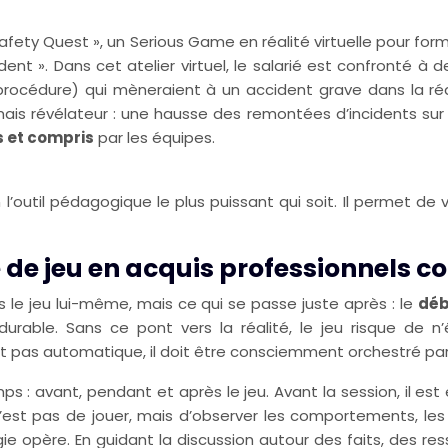
afety Quest », un Serious Game en réalité virtuelle pour for
ident ». Dans cet atelier virtuel, le salarié est confronté 
rocédure) qui mèneraient à un accident grave dans la réali
f mais révélateur : une hausse des remontées d’incidents sur
s et compris
par les équipes.
 en l’outil pédagogique le plus puissant qui soit. Il permet 
e jeu en acquis professionnels co
le jeu lui-même, mais ce qui se passe juste après : le
déb
durable. Sans ce pont vers la réalité, le jeu risque de 
t pas automatique, il doit être consciemment orchestré par
 : avant, pendant et après le jeu. Avant la session, il est
n’est pas de jouer, mais d’observer les comportements, les 
agie opère. En guidant la discussion autour des faits, des res