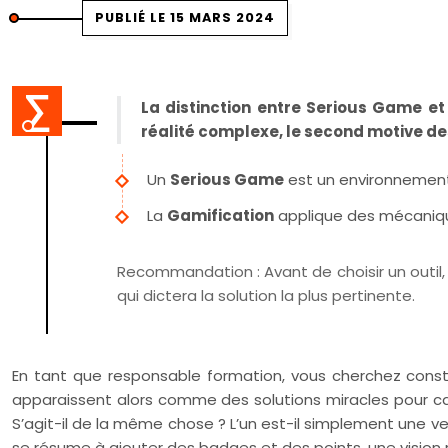
PUBLIÉ LE 15 MARS 2024
La distinction entre Serious Game et
réalité complexe, le second motive de
Un
Serious Game
est un environnement
La
Gamification
applique des mécanique
Recommandation :
Avant de choisir un outi
qui dictera la solution la plus pertinente.
En tant que responsable formation, vous cherchez cons
apparaissent alors comme des solutions miracles pour ca
S’agit-il de la même chose ? L’un est-il simplement une v
se résume à ajouter des badges et des points, une vision